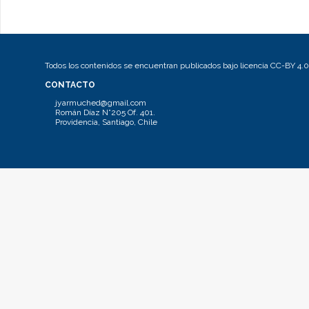
Todos los contenidos se encuentran publicados bajo licencia CC-BY 4.0
CONTACTO
jyarmuched@gmail.com
Román Díaz N°205 Of. 401.
Providencia, Santiago, Chile