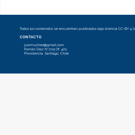
Todos los contenidos se encuentran publicados bajo licencia CC-BY 4.0
CONTACTO
jyarmuched@gmail.com
Román Díaz N°205 Of. 401.
Providencia, Santiago, Chile