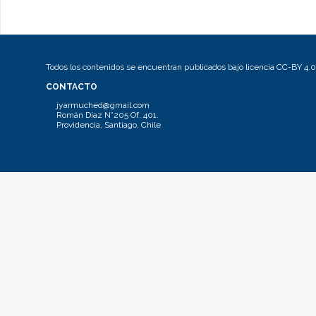
Todos los contenidos se encuentran publicados bajo licencia CC-BY 4.0
CONTACTO
jyarmuched@gmail.com
Román Díaz N°205 Of. 401.
Providencia, Santiago, Chile