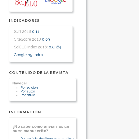
INDICADORES
SJR 2018
0.11
CiteScore 2018
0.09
SciELO Index 2018:
0.0964
Google h5-index
CONTENIDO DE LA REVISTA
Navegar
Por edición
Por autor
Por título
INFORMACIÓN
¿No sabe cómo enviarnos un
buen manuscrito?
Revise éste decálogo para publicar