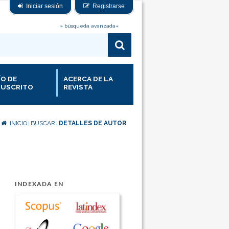
Iniciar sesión
Registrarse
» búsqueda avanzada«
ÍO DE
ACERCA DE LA
USCRITO
REVISTA
INICIO
BUSCAR
DETALLES DE AUTOR
|
|
INDEXADA EN