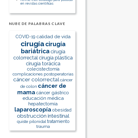
en revistas científicas
NUBE DE PALABRAS CLAVE
calidad de vida
COVID-19
cirugía
cirugía
bariátrica
cirugía
colorrectal
cirugía plástica
cirugía torácica
colecistectomía
complicaciones postoperatorias
cáncer colorrectal
cáncer
cáncer de
de colon
mama
cáncer gástrico
educación médica
hepatectomía
laparoscopía
obesidad
obstrucción intestinal
quiste pilonidal
tratamiento
trauma