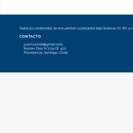
Todos los contenidos se encuentran publicados bajo licencia CC-BY 4.0
CONTACTO
jyarmuched@gmail.com
Román Díaz N°205 Of. 401.
Providencia, Santiago, Chile