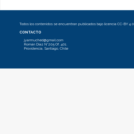
Todos los contenidos se encuentran publicados bajo licencia CC-BY 4.0
CONTACTO
jyarmuched@gmail.com
Román Díaz N°205 Of. 401.
Providencia, Santiago, Chile