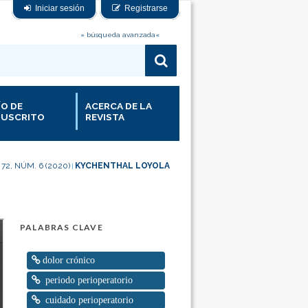
Iniciar sesión
Registrarse
» búsqueda avanzada«
ÍO DE
ACERCA DE LA
USCRITO
REVISTA
 72, NÚM. 6 (2020)
KYCHENTHAL LOYOLA
|
PALABRAS CLAVE
dolor crónico
periodo perioperatorio
cuidado perioperatorio