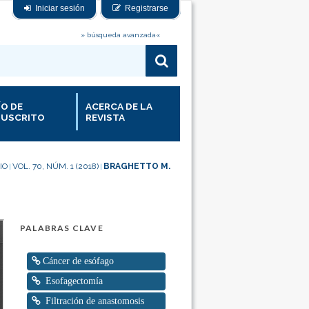
Iniciar sesión
Registrarse
» búsqueda avanzada«
ÍO DE
ACERCA DE LA
USCRITO
REVISTA
IO
VOL. 70, NÚM. 1 (2018)
BRAGHETTO M.
|
|
PALABRAS CLAVE
Cáncer de esófago
Esofagectomía
Filtración de anastomosis