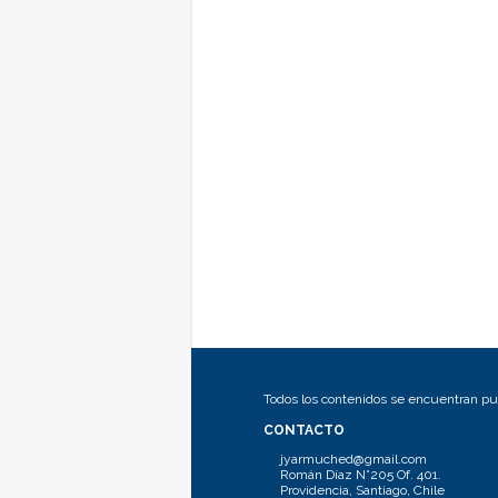
Todos los contenidos se encuentran pub
CONTACTO
jyarmuched@gmail.com
Román Díaz N°205 Of. 401.
Providencia, Santiago, Chile