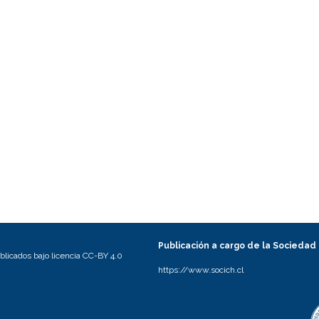
Publicación a cargo de la Sociedad
licados bajo licencia CC-BY 4.0
https://www.socich.cl