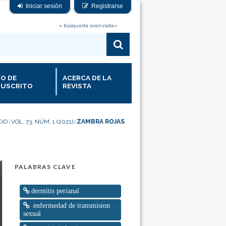
Iniciar sesión
Registrarse
» búsqueda avanzada«
ÍO DE
ACERCA DE LA
USCRITO
REVISTA
CIO
VOL. 73, NÚM. 1 (2021)
ZAMBRA ROJAS
|
|
PALABRAS CLAVE
dermitis perianal
enfermedad de transmision
sexual