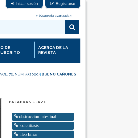
Iniciar sesión
Registrarse
» búsqueda avanzada«
ÍO DE
ACERCA DE LA
USCRITO
REVISTA
VOL. 72, NÚM. 5 (2020)
BUENO CAÑONES
|
PALABRAS CLAVE
obstrucción intestinal
colelitiasis
íleo biliar