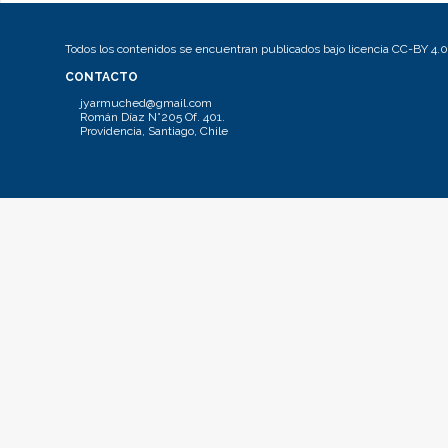
Todos los contenidos se encuentran publicados bajo licencia CC-BY 4.0
CONTACTO
jyarmuched@gmail.com
Román Díaz N°205 Of. 401.
Providencia, Santiago, Chile