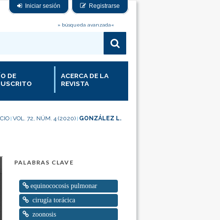
Iniciar sesión
Registrarse
» búsqueda avanzada«
ÍO DE
ACERCA DE LA
USCRITO
REVISTA
ICIO
VOL. 72, NÚM. 4 (2020)
GONZÁLEZ L.
|
|
PALABRAS CLAVE
equinococosis pulmonar
cirugía torácica
zoonosis