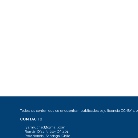
Todos los contenidos se encuentran publicados bajo licencia CC-BY 4.0
CONTACTO
jyarmuched@gmail.com
Román Díaz N°205 Of. 401.
Providencia, Santiago, Chile