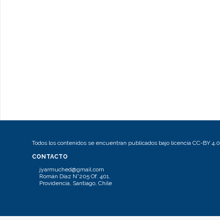
Todos los contenidos se encuentran publicados bajo licencia CC-BY 4.0
CONTACTO
jyarmuched@gmail.com
Román Díaz N°205 Of. 401.
Providencia, Santiago, Chile