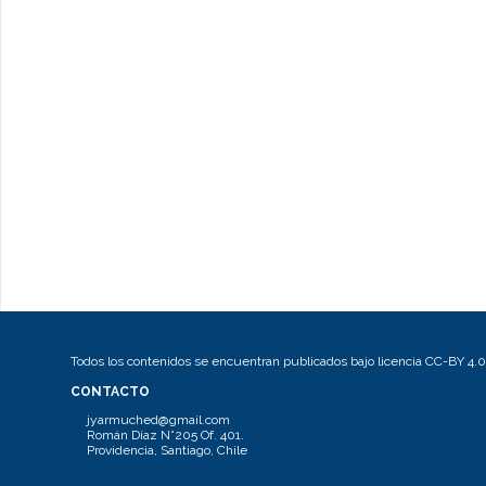
Todos los contenidos se encuentran publicados bajo licencia CC-BY 4.0
CONTACTO
jyarmuched@gmail.com
Román Díaz N°205 Of. 401.
Providencia, Santiago, Chile