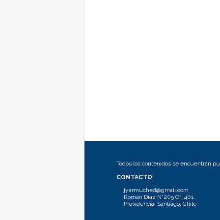
Todos los contenidos se encuentran pub
CONTACTO
jyarmuched@gmail.com
Román Díaz N°205 Of. 401.
Providencia, Santiago, Chile