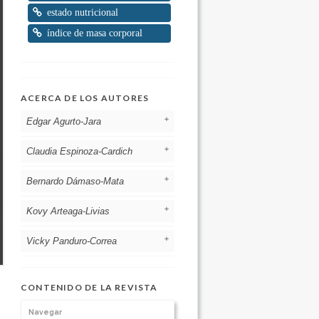
estado nutricional
índice de masa corporal
ACERCA DE LOS AUTORES
Edgar Agurto-Jara
Claudia Espinoza-Cardich
[Ver otros artículos de este autor]
Bernardo Dámaso-Mata
[Ver otros artículos de este autor]
Kovy Arteaga-Livias
[Ver otros artículos de este autor]
Vicky Panduro-Correa
[Ver otros artículos de este autor]
Universidad Nacional Hermilio
Valdizán
CONTENIDO DE LA REVISTA
Perú
[Ver otros artículos de este autor]
Navegar