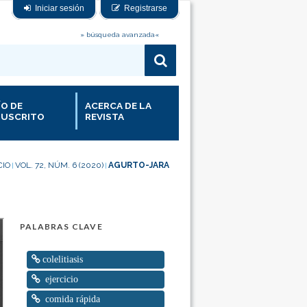
Iniciar sesión
Registrarse
» búsqueda avanzada«
ÍO DE
ACERCA DE LA
USCRITO
REVISTA
CIO
VOL. 72, NÚM. 6 (2020)
AGURTO-JARA
|
|
PALABRAS CLAVE
colelitiasis
ejercicio
comida rápida