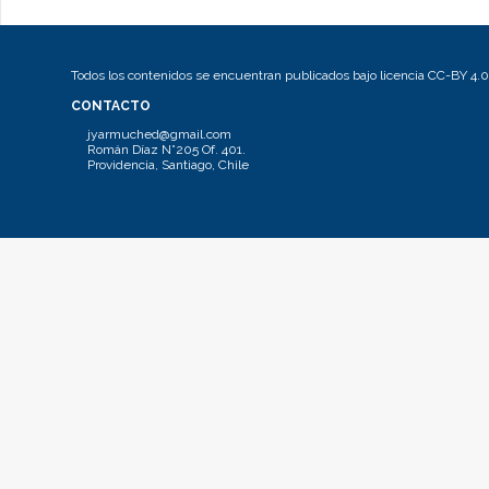
Todos los contenidos se encuentran publicados bajo licencia CC-BY 4.0
CONTACTO
jyarmuched@gmail.com
Román Díaz N°205 Of. 401.
Providencia, Santiago, Chile