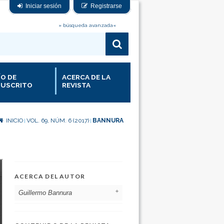
Iniciar sesión
Registrarse
» búsqueda avanzada«
ÍO DE
ACERCA DE LA
USCRITO
REVISTA
INICIO
VOL. 69, NÚM. 6 (2017)
BANNURA
|
|
ACERCA DEL AUTOR
Guillermo Bannura
Universidad de Chile
Chile