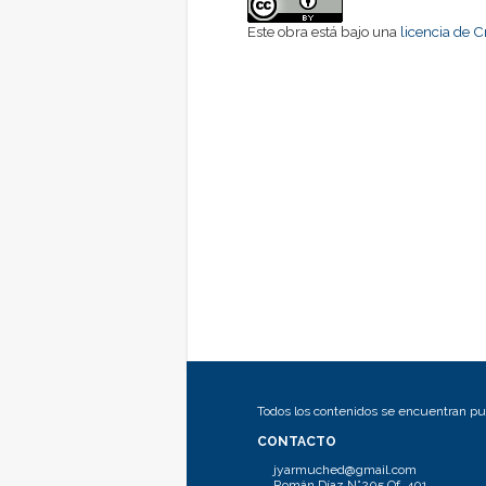
Este obra está bajo una
licencia de 
Todos los contenidos se encuentran pub
CONTACTO
jyarmuched@gmail.com
Román Díaz N°205 Of. 401.