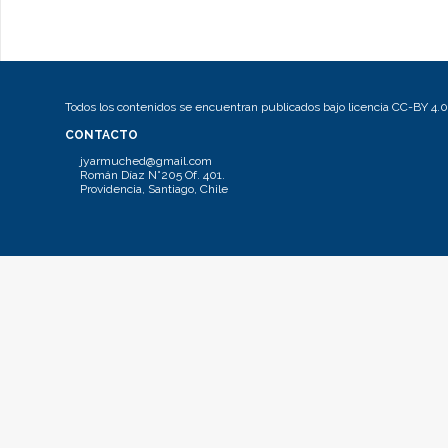
Todos los contenidos se encuentran publicados bajo licencia CC-BY 4.0
CONTACTO
jyarmuched@gmail.com
Román Díaz N°205 Of. 401.
Providencia, Santiago, Chile