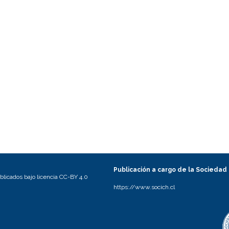
Publicación a cargo de la Sociedad
licados bajo licencia CC-BY 4.0
https://www.socich.cl