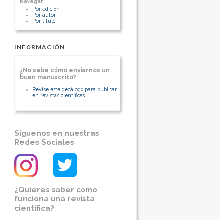
Navegar
Departamento Clínico Integral del Sur.
Ciudad Hospitalaria “Dr. Enrique
Por edición
Tejera” Universidad de Carabobo.
Por autor
Valencia, Venezuela
Por título
[Ver otros artículos de este autor]
INFORMACIÓN
¿No sabe cómo enviarnos un
buen manuscrito?
Revise éste decálogo para publicar
en revistas científicas
Síguenos en nuestras
Redes Sociales
¿Quieres saber como
funciona una revista
científica?