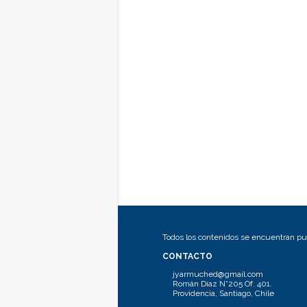
Todos los contenidos se encuentran pub
CONTACTO
jyarmuched@gmail.com
Román Díaz N°205 Of. 401.
Providencia, Santiago, Chile