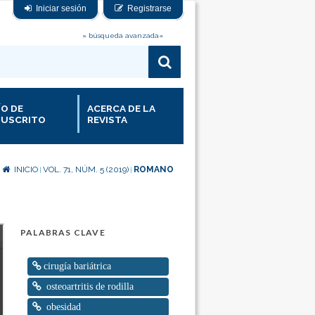
Iniciar sesión
Registrarse
» búsqueda avanzada«
ÍO DE
ACERCA DE LA
USCRITO
REVISTA
INICIO
VOL. 71, NÚM. 5 (2019)
ROMANO
|
|
PALABRAS CLAVE
cirugía bariátrica
osteoartritis de rodilla
obesidad