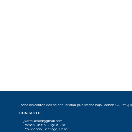
Todos los contenidos se encuentran publicados bajo licencia CC-BY 4.0
CONTACTO
jyarmuched@gmail.com
Román Díaz N°205 Of. 401.
Providencia, Santiago, Chile