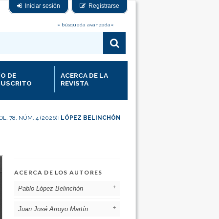
Iniciar sesión
Registrarse
» búsqueda avanzada«
ÍO DE
ACERCA DE LA
USCRITO
REVISTA
OL. 78, NÚM. 4 (2026)
LÓPEZ BELINCHÓN
|
ACERCA DE LOS AUTORES
Pablo López Belinchón
Juan José Arroyo Martín
Hospital de Denia, Denia - Alicante
España