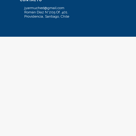
CONTACTO
jyarmuched@gmail.com
Román Díaz N°205 Of. 401.
Providencia, Santiago, Chile