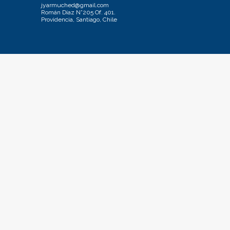
jyarmuched@gmail.com
Román Díaz N°205 Of. 401.
Providencia, Santiago, Chile