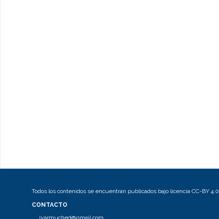
Todos los contenidos se encuentran publicados bajo licencia CC-BY 4.0
CONTACTO
jyarmuched@gmail.com