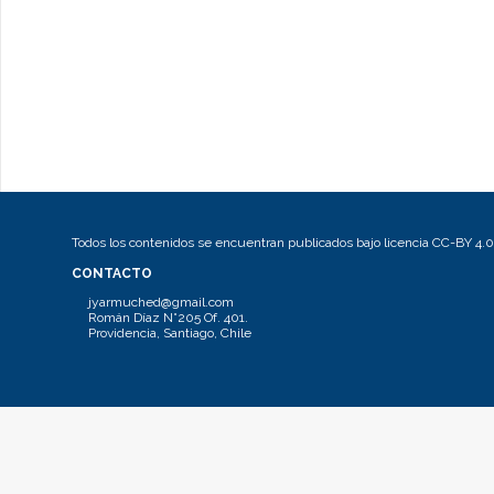
Todos los contenidos se encuentran publicados bajo licencia CC-BY 4.0
CONTACTO
jyarmuched@gmail.com
Román Díaz N°205 Of. 401.
Providencia, Santiago, Chile