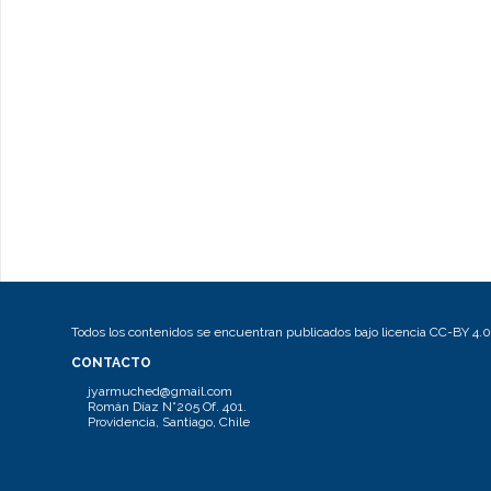
Todos los contenidos se encuentran publicados bajo licencia CC-BY 4.0
CONTACTO
jyarmuched@gmail.com
Román Díaz N°205 Of. 401.
Providencia, Santiago, Chile