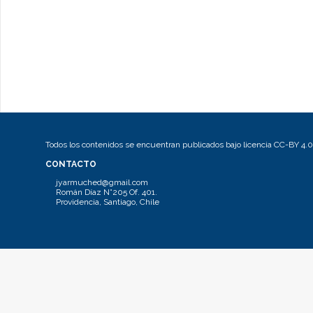
Todos los contenidos se encuentran publicados bajo licencia CC-BY 4.0
CONTACTO
jyarmuched@gmail.com
Román Díaz N°205 Of. 401.
Providencia, Santiago, Chile