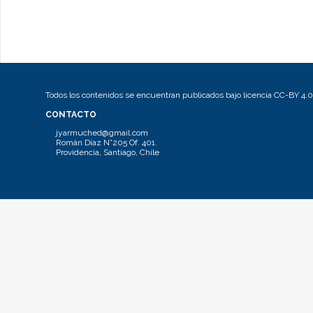
Todos los contenidos se encuentran publicados bajo licencia CC-BY 4.0
CONTACTO
jyarmuched@gmail.com
Román Díaz N°205 Of. 401.
Providencia, Santiago, Chile