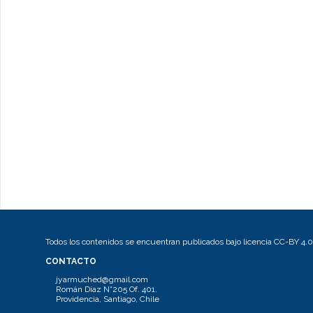
Todos los contenidos se encuentran publicados bajo licencia CC-BY 4.0
CONTACTO
jyarmuched@gmail.com
Román Díaz N°205 Of. 401.
Providencia, Santiago, Chile