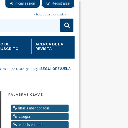
Iniciar sesión
Registrarse
» búsqueda avanzada«
ÍO DE
ACERCA DE LA
USCRITO
REVISTA
O
VOL. 77, NÚM. 3 (2025)
SEGUÍ OREJUELA
|
|
PALABRAS CLAVE
litiasis abandonadas
cirugía
colecistectomía