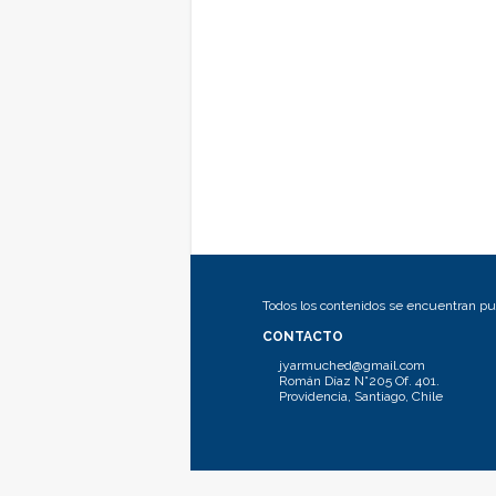
Todos los contenidos se encuentran pub
CONTACTO
jyarmuched@gmail.com
Román Díaz N°205 Of. 401.
Providencia, Santiago, Chile