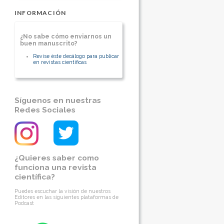
Universitario Dr. Balmis. Alicante
(Spain). Associate Professor of
INFORMACIÓN
UNiversity Migeul Hernandez. Chair of
Scientific Committee of EAHPBA.
Member of executive Council of
EAHPBA. Member of Programme
¿No sabe cómo enviarnos un
committee of EAHPBA: President of
buen manuscrito?
Spanish Chapter of American College
of Surgeons. ESA Council Member.
Member of IHPBA Research
Revise éste decálogo para publicar
Committee.
en revistas científicas
Head of Department of Surgery og
Hospital General Universitario de Elda
(Spain)
[Ver otros artículos de este autor]
Síguenos en nuestras
Redes Sociales
¿Quieres saber como
funciona una revista
científica?
Puedes escuchar la visión de nuestros
Editores en las siguientes plataformas de
Podcast