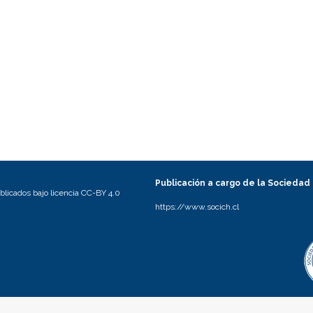
Publicación a cargo de la Sociedad
licados bajo licencia CC-BY 4.0
https://www.socich.cl