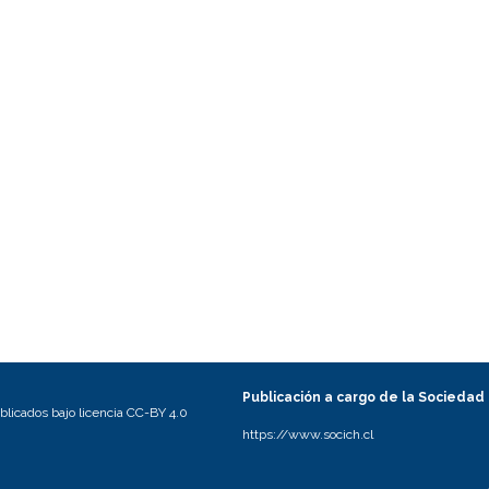
Publicación a cargo de la Sociedad
licados bajo licencia CC-BY 4.0
https://www.socich.cl