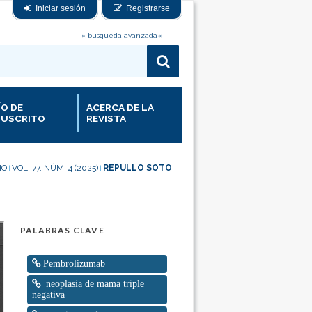
Iniciar sesión
Registrarse
» búsqueda avanzada«
ÍO DE
ACERCA DE LA
USCRITO
REVISTA
IO
VOL. 77, NÚM. 4 (2025)
REPULLO SOTO
|
|
PALABRAS CLAVE
Pembrolizumab
neoplasia de mama triple
negativa