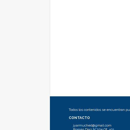
Todos los contenidos se encuentran pub
CONTACTO
jyarmuched@gmail.com
Román Díaz N°205 Of. 401.