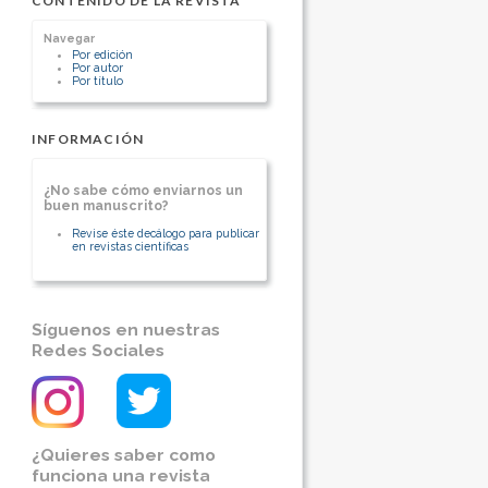
CONTENIDO DE LA REVISTA
Oncólogo Médico, Clínica Alemana
Clínica Alemana
Chile
[Ver otros artículos de este autor]
Navegar
Ginecólogo, Cirujano de Mama, Centro
Por edición
de la MamaClínica Alemana,
Por autor
Por título
[Ver otros artículos de este autor]
INFORMACIÓN
¿No sabe cómo enviarnos un
buen manuscrito?
Revise éste decálogo para publicar
en revistas científicas
Síguenos en nuestras
Redes Sociales
¿Quieres saber como
funciona una revista