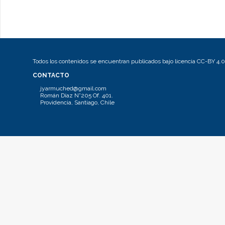
Todos los contenidos se encuentran publicados bajo licencia CC-BY 4.0
CONTACTO
jyarmuched@gmail.com
Román Díaz N°205 Of. 401.
Providencia, Santiago, Chile