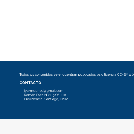
Todos los contenidos se encuentran publicados bajo licencia CC-BY 4.0
CONTACTO
jyarmuched@gmail.com
Román Díaz N°205 Of. 401.
Providencia, Santiago, Chile