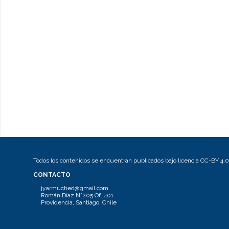
Todos los contenidos se encuentran publicados bajo licencia CC-BY 4.0
CONTACTO
jyarmuched@gmail.com
Román Díaz N°205 Of. 401.
Providencia, Santiago, Chile