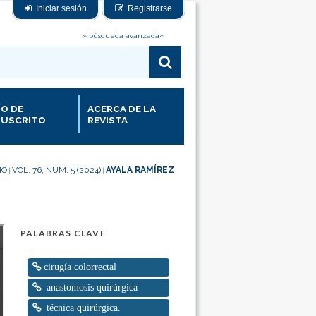
Iniciar sesión
Registrarse
» búsqueda avanzada«
ÍO DE
ACERCA DE LA
USCRITO
REVISTA
IO
VOL. 76, NÚM. 5 (2024)
AYALA RAMÍREZ
|
|
PALABRAS CLAVE
cirugía colorrectal
anastomosis quirúrgica
técnica quirúrgica.