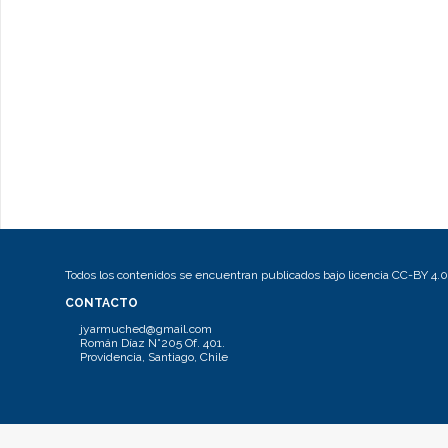
Todos los contenidos se encuentran publicados bajo licencia CC-BY 4.0
CONTACTO
jyarmuched@gmail.com
Román Díaz N°205 Of. 401.
Providencia, Santiago, Chile