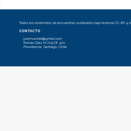
Todos los contenidos se encuentran publicados bajo licencia CC-BY 4.0
CONTACTO
jyarmuched@gmail.com
Román Díaz N°205 Of. 401.
Providencia, Santiago, Chile