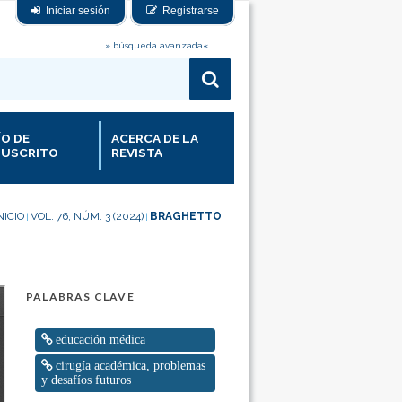
Iniciar sesión
Registrarse
» búsqueda avanzada«
ÍO DE
ACERCA DE LA
USCRITO
REVISTA
NICIO
VOL. 76, NÚM. 3 (2024)
BRAGHETTO
|
|
PALABRAS CLAVE
educación médica
cirugía académica, problemas
y desafíos futuros