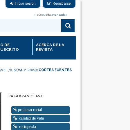
Iniciar sesión
Registrarse
» búsqueda avanzada«
ÍO DE
ACERCA DE LA
USCRITO
REVISTA
VOL. 76, NÚM. 2 (2024)
CORTES FUENTES
|
PALABRAS CLAVE
prolapso rectal
calidad de vida
rectopexia.