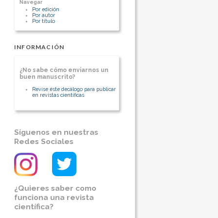
Chile
Navegar
[Ver otros artículos de este autor]
Por edición
Cirujano coloproctologo, Hospital
Por autor
Clinico Universiad de Chile
Por título
[Ver otros artículos de este autor]
INFORMACIÓN
¿No sabe cómo enviarnos un
buen manuscrito?
Revise éste decálogo para publicar
en revistas científicas
Síguenos en nuestras
Redes Sociales
¿Quieres saber como
funciona una revista
científica?