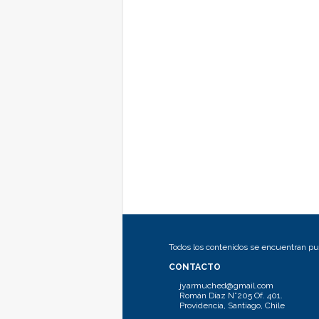
Todos los contenidos se encuentran pub
CONTACTO
jyarmuched@gmail.com
Román Díaz N°205 Of. 401.
Providencia, Santiago, Chile