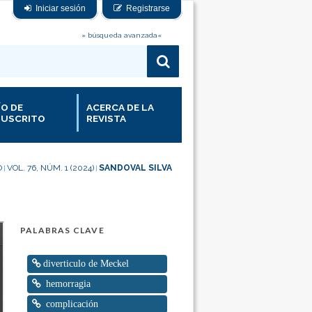
Iniciar sesión
Registrarse
» búsqueda avanzada«
ÍO DE
ACERCA DE LA
USCRITO
REVISTA
O
VOL. 76, NÚM. 1 (2024)
SANDOVAL SILVA
|
|
PALABRAS CLAVE
diverticulo de Meckel
hemorragia
complicación