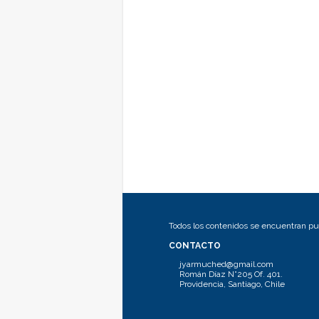
Todos los contenidos se encuentran pub
CONTACTO
jyarmuched@gmail.com
Román Díaz N°205 Of. 401.
Providencia, Santiago, Chile