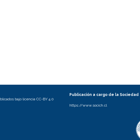
Publicación a cargo de la Sociedad
licados bajo licencia CC-BY 4.0
https://www.socich.cl