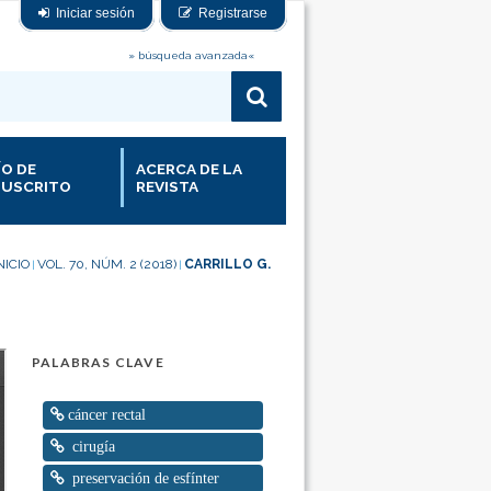
Iniciar sesión
Registrarse
» búsqueda avanzada«
ÍO DE
ACERCA DE LA
USCRITO
REVISTA
NICIO
VOL. 70, NÚM. 2 (2018)
CARRILLO G.
|
|
PALABRAS CLAVE
cáncer rectal
cirugía
preservación de esfínter