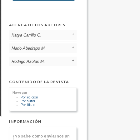
ACERCA DE LOS AUTORES
Katya Carrillo G.
Mario Abedrapo M.
Hospital Clínico Universidad de Chile
Chile
[Ver otros artículos de este autor]
Rodrigo Azolas M.
Hospital Clínico Universidad de Chile
Chile
[Ver otros artículos de este autor]
Hospital Clínico Universidad de Chile
Chile
CONTENIDO DE LA REVISTA
[Ver otros artículos de este autor]
Navegar
Por edición
Por autor
Por título
INFORMACIÓN
¿No sabe cómo enviarnos un