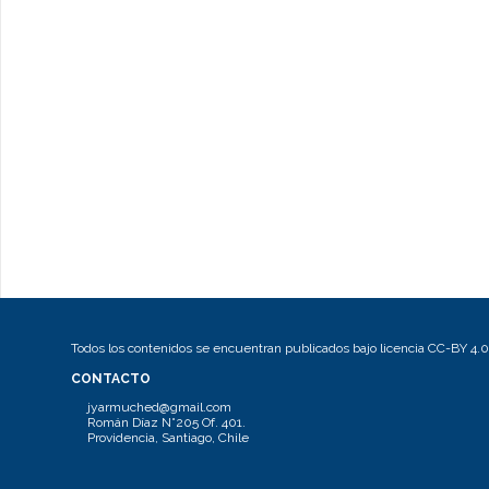
Todos los contenidos se encuentran publicados bajo licencia CC-BY 4.0
CONTACTO
jyarmuched@gmail.com
Román Díaz N°205 Of. 401.
Providencia, Santiago, Chile