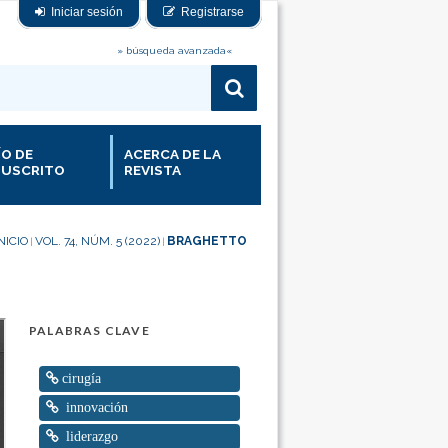
Iniciar sesión
Registrarse
» búsqueda avanzada«
ÍO DE
ACERCA DE LA
USCRITO
REVISTA
NICIO
VOL. 74, NÚM. 5 (2022)
BRAGHETTO
|
|
PALABRAS CLAVE
cirugía
innovación
liderazgo