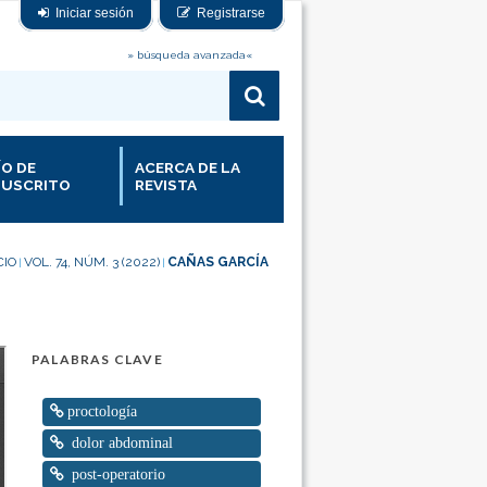
Iniciar sesión
Registrarse
» búsqueda avanzada«
ÍO DE
ACERCA DE LA
USCRITO
REVISTA
CIO
VOL. 74, NÚM. 3 (2022)
CAÑAS GARCÍA
|
|
PALABRAS CLAVE
proctología
dolor abdominal
post-operatorio