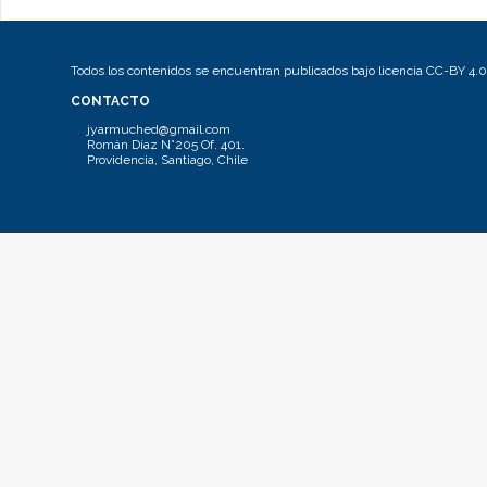
Todos los contenidos se encuentran publicados bajo licencia CC-BY 4.0
CONTACTO
jyarmuched@gmail.com
Román Díaz N°205 Of. 401.
Providencia, Santiago, Chile